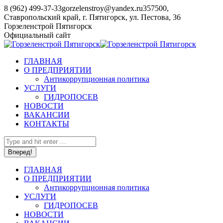
Перейти
8 (962) 499-37-33
gorzelenstroy@yandex.ru
357500,
к
Ставропольский край, г. Пятигорск, ул. Пестова, 36
содержанию
YouTube
Горзеленстрой Пятигорск
page
Официальный сайт
opens
in
ГЛАВНАЯ
new
О ПРЕДПРИЯТИИ
window
Антикоррупционная политика
УСЛУГИ
ГИДРОПОСЕВ
НОВОСТИ
ВАКАНСИИ
КОНТАКТЫ
Поиск:
ГЛАВНАЯ
О ПРЕДПРИЯТИИ
Антикоррупционная политика
УСЛУГИ
ГИДРОПОСЕВ
НОВОСТИ