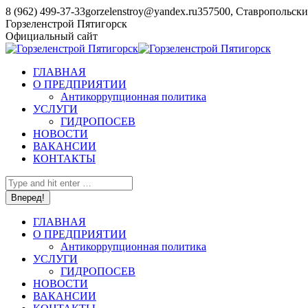
Перейти
8 (962) 499-37-33
gorzelenstroy@yandex.ru
357500, Ставропольский
к
YouTube
Горзеленстрой Пятигорск
содержанию
page
Официальный сайт
opens
in
ГЛАВНАЯ
new
О ПРЕДПРИЯТИИ
window
Антикоррупционная политика
УСЛУГИ
ГИДРОПОСЕВ
НОВОСТИ
ВАКАНСИИ
КОНТАКТЫ
Поиск:
ГЛАВНАЯ
О ПРЕДПРИЯТИИ
Антикоррупционная политика
УСЛУГИ
ГИДРОПОСЕВ
НОВОСТИ
ВАКАНСИИ