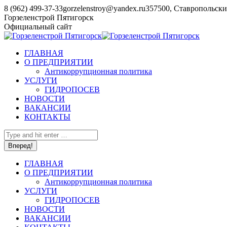
Перейти
8 (962) 499-37-33
gorzelenstroy@yandex.ru
357500, Ставропольский
к
YouTube
Горзеленстрой Пятигорск
содержанию
page
Официальный сайт
opens
in
ГЛАВНАЯ
new
О ПРЕДПРИЯТИИ
window
Антикоррупционная политика
УСЛУГИ
ГИДРОПОСЕВ
НОВОСТИ
ВАКАНСИИ
КОНТАКТЫ
Поиск:
ГЛАВНАЯ
О ПРЕДПРИЯТИИ
Антикоррупционная политика
УСЛУГИ
ГИДРОПОСЕВ
НОВОСТИ
ВАКАНСИИ