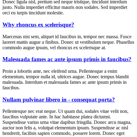
Donec ligula nisl, pretium sed neque tristique, tincidunt interdum
justo. Nulla imperdiet efficitur mauris non sodales. Sed imperdiet
orci eu turpis tincidunt molestie.
Why rhoncus ex scelerisque?
Maecenas nisi sem, aliquet id faucibus in, tempor nec massa. Fusce
laoreet mattis augue a finibus. Donec ut vestibulum neque. Phasellus
commodo augue ipsum, vel rhoncus ex scelerisque at.
Malesuada fames ac ante ipsum primis in faucibus?
Proin a lobortis ante, nec eleifend urna. Pellentesque a enim
elementum, tempor nulla id, ultrices augue. Donec tempus blandit
malesuada. Interdum et malesuada fames ac ante ipsum primis in
faucibus.
Nullam pulvinar libero in - consequat porta?
Pellentesque nec erat neque. Ut quam dui, sodales vitae velit non,
faucibus vulputate ante. In hac habitasse platea dictumst.
Suspendisse varius urna vitae dapibus fringilla. Donec arcu magna,
auctor non felis a, volutpat elementum ipsum. Suspendisse ac nisl
hendrerit, facilisis sapien commodo, posuere lorem. Donec eget