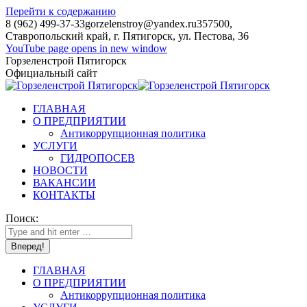
Перейти к содержанию
8 (962) 499-37-33
gorzelenstroy@yandex.ru
357500,
Ставропольский край, г. Пятигорск, ул. Пестова, 36
YouTube page opens in new window
Горзеленстрой Пятигорск
Официальный сайт
ГЛАВНАЯ
О ПРЕДПРИЯТИИ
Антикоррупционная политика
УСЛУГИ
ГИДРОПОСЕВ
НОВОСТИ
ВАКАНСИИ
КОНТАКТЫ
Поиск:
ГЛАВНАЯ
О ПРЕДПРИЯТИИ
Антикоррупционная политика