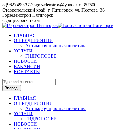
Перейти
8 (962) 499-37-33
gorzelenstroy@yandex.ru
357500,
к
Ставропольский край, г. Пятигорск, ул. Пестова, 36
содержанию
YouTube
Горзеленстрой Пятигорск
page
Официальный сайт
opens
in
ГЛАВНАЯ
new
О ПРЕДПРИЯТИИ
window
Антикоррупционная политика
УСЛУГИ
ГИДРОПОСЕВ
НОВОСТИ
ВАКАНСИИ
КОНТАКТЫ
Поиск:
ГЛАВНАЯ
О ПРЕДПРИЯТИИ
Антикоррупционная политика
УСЛУГИ
ГИДРОПОСЕВ
НОВОСТИ