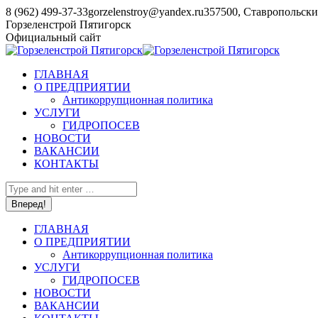
Перейти
8 (962) 499-37-33
gorzelenstroy@yandex.ru
357500, Ставропольский
к
YouTube
Горзеленстрой Пятигорск
содержанию
page
Официальный сайт
opens
in
ГЛАВНАЯ
new
О ПРЕДПРИЯТИИ
window
Антикоррупционная политика
УСЛУГИ
ГИДРОПОСЕВ
НОВОСТИ
ВАКАНСИИ
КОНТАКТЫ
Поиск:
ГЛАВНАЯ
О ПРЕДПРИЯТИИ
Антикоррупционная политика
УСЛУГИ
ГИДРОПОСЕВ
НОВОСТИ
ВАКАНСИИ