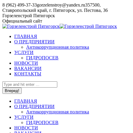
Перейти
8 (962) 499-37-33
gorzelenstroy@yandex.ru
357500,
к
Ставропольский край, г. Пятигорск, ул. Пестова, 36
содержанию
YouTube
Горзеленстрой Пятигорск
page
Официальный сайт
opens
in
ГЛАВНАЯ
new
О ПРЕДПРИЯТИИ
window
Антикоррупционная политика
УСЛУГИ
ГИДРОПОСЕВ
НОВОСТИ
ВАКАНСИИ
КОНТАКТЫ
Поиск:
ГЛАВНАЯ
О ПРЕДПРИЯТИИ
Антикоррупционная политика
УСЛУГИ
ГИДРОПОСЕВ
НОВОСТИ