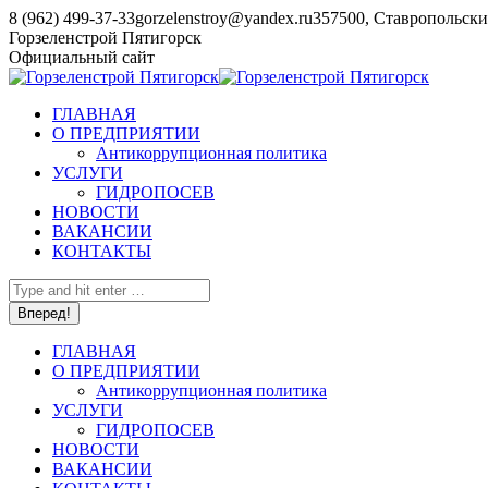
Перейти
8 (962) 499-37-33
gorzelenstroy@yandex.ru
357500, Ставропольский
к
YouTube
Горзеленстрой Пятигорск
содержанию
page
Официальный сайт
opens
in
ГЛАВНАЯ
new
О ПРЕДПРИЯТИИ
window
Антикоррупционная политика
УСЛУГИ
ГИДРОПОСЕВ
НОВОСТИ
ВАКАНСИИ
КОНТАКТЫ
Поиск:
ГЛАВНАЯ
О ПРЕДПРИЯТИИ
Антикоррупционная политика
УСЛУГИ
ГИДРОПОСЕВ
НОВОСТИ
ВАКАНСИИ