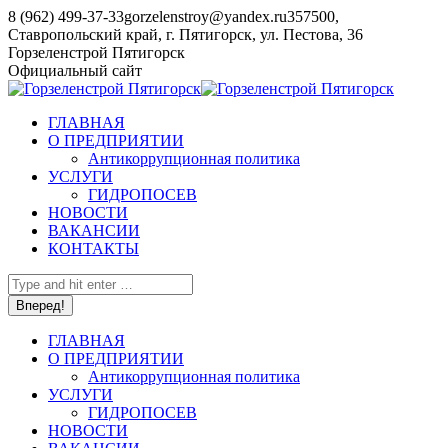
Перейти
8 (962) 499-37-33
gorzelenstroy@yandex.ru
357500,
к
Ставропольский край, г. Пятигорск, ул. Пестова, 36
содержанию
YouTube
Горзеленстрой Пятигорск
page
Официальный сайт
opens
in
ГЛАВНАЯ
new
О ПРЕДПРИЯТИИ
window
Антикоррупционная политика
УСЛУГИ
ГИДРОПОСЕВ
НОВОСТИ
ВАКАНСИИ
КОНТАКТЫ
Поиск:
ГЛАВНАЯ
О ПРЕДПРИЯТИИ
Антикоррупционная политика
УСЛУГИ
ГИДРОПОСЕВ
НОВОСТИ