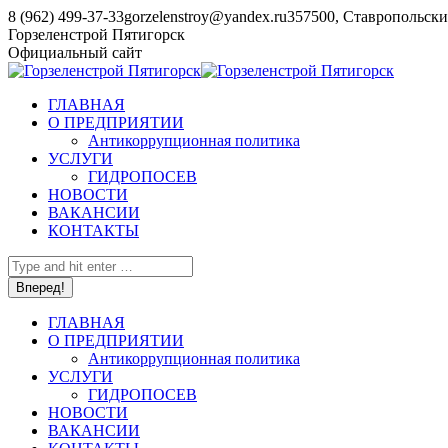
Перейти
8 (962) 499-37-33
gorzelenstroy@yandex.ru
357500, Ставропольский
к
YouTube
Горзеленстрой Пятигорск
содержанию
page
Официальный сайт
opens
in
ГЛАВНАЯ
new
О ПРЕДПРИЯТИИ
window
Антикоррупционная политика
УСЛУГИ
ГИДРОПОСЕВ
НОВОСТИ
ВАКАНСИИ
КОНТАКТЫ
Поиск:
ГЛАВНАЯ
О ПРЕДПРИЯТИИ
Антикоррупционная политика
УСЛУГИ
ГИДРОПОСЕВ
НОВОСТИ
ВАКАНСИИ